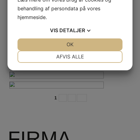
behandling af persondata på vores
hjemmeside.
VIS
DETALJER
JA
NEJ
OK
JA
NEJ
NØDVENDIGE
PRÆFERENCER
AFVIS ALLE
JA
NEJ
JA
NEJ
MARKETING
STATISTIK
1
2
3
►
FIRMA