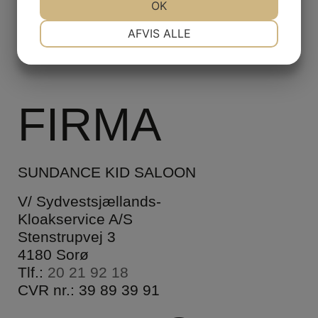
JA
NEJ
OK
JA
NEJ
NØDVENDIGE
PRÆFERENCER
AFVIS ALLE
JA
NEJ
JA
NEJ
MARKETING
STATISTIK
FIRMA
SUNDANCE KID SALOON
V/ Sydvestsjællands-
Kloakservice A/S
Stenstrupvej 3
4180 Sorø
Tlf.:
20 21 92 18
CVR nr.: 39 89 39 91