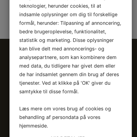
teknologier, herunder cookies, til at
indsamle oplysninger om dig til forskellige
formål, herunder: Tilpasning af annoncering,
bedre brugeroplevelse, funktionalitet,
statistik og marketing. Disse oplysninger
kan blive delt med annoncerings- og
analysepartnere, som kan kombinere dem
DANMARKS
med data, du tidligere har givet dem eller
de har indsamlet gennem din brug af deres
NYE ROAD
tjenester. Ved at klikke på 'OK' giver du
samtykke til disse formål.
SALOON
Læs mere om vores brug af cookies og
behandling af persondata på vores
NYHED! LEJ DANMARKS ENESTE
hjemmeside.
KØRENDE WESTERN SALOON.